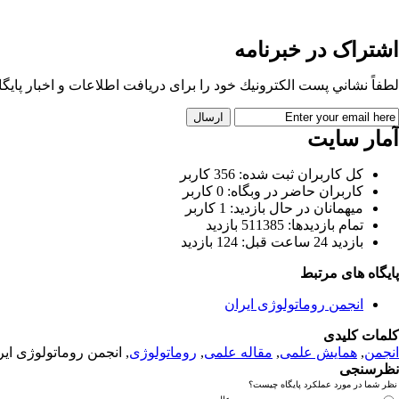
اشتراک در خبرنامه
لطفاً نشاني پست الكترونيك خود را برای دريافت اطلاعات و اخبار پايگاه 
آمار سایت
كل کاربران ثبت شده: 356 کاربر
کاربران حاضر در وبگاه: 0 کاربر
ميهمانان در حال بازديد: 1 کاربر
تمام بازديد‌ها: 511385 بازدید
بازديد 24 ساعت قبل: 124 بازدید
پایگاه های مرتبط
انجمن روماتولوژی ایران
کلمات کلیدی
انجمن
,
همایش علمی
,
مقاله علمی
,
روماتولوژی
, انجمن روماتولوژی ایر
نظرسنجی
نظر شما در مورد عملکرد پایگاه چیست؟