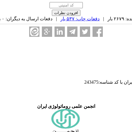
بار |
دفعات چاپ: ۵۳۷ بار
| دفعات ارسال به دیگران: ۰ بار |
ا کد شناسه:243475
انجمن علمی روماتولوژی ایران