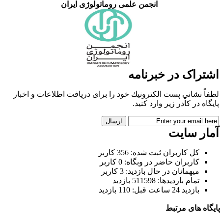
انجمن علمی روماتولوژی ایران
شتراک در خبرنامه
فاً نشاني پست الكترونيك خود را برای دريافت اطلاعات و اخبار
يگاه در كادر زير وارد كنيد.
مار سایت
كل کاربران ثبت شده: 356 کاربر
کاربران حاضر در وبگاه: 0 کاربر
ميهمانان در حال بازديد: 3 کاربر
تمام بازديد‌ها: 511598 بازدید
بازديد 24 ساعت قبل: 110 بازدید
یگاه های مرتبط