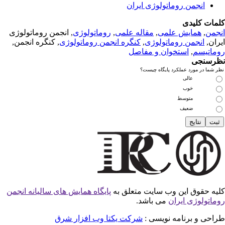
انجمن روماتولوژی ایران
مات کلیدی
جمن
,
همایش علمی
,
مقاله علمی
,
روماتولوژی
, انجمن روماتولوژی
ران,
انجمن روماتولوژی
,
کنگره انجمن روماتولوژی
, کنگره انجمن,
ماتیسم
,
استخوان و مفاصل
رسنجی
 شما در مورد عملکرد پایگاه چیست؟
عالی
خوب
متوسط
ضعیف
یه حقوق این وب سایت متعلق به
پایگاه همایش های سالیانه انجمن
ماتولوژی ایران
می باشد.
احی و برنامه نویسی :
شرکت یکتا وب افزار شرق