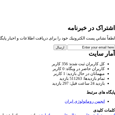
اشتراک در خبرنامه
لطفاً نشاني پست الكترونيك خود را برای دريافت اطلاعات و اخبار پايگاه 
آمار سایت
كل کاربران ثبت شده: 356 کاربر
کاربران حاضر در وبگاه: 0 کاربر
ميهمانان در حال بازديد: 1 کاربر
تمام بازديد‌ها: 511263 بازدید
بازديد 24 ساعت قبل: 297 بازدید
پایگاه های مرتبط
انجمن روماتولوژی ایران
کلمات کلیدی