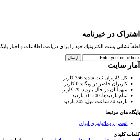
اشتراک در خبرنامه
لطفاً نشاني پست الكترونيك خود را برای دريافت اطلاعات و اخبار پايگاه 
آمار سایت
كل کاربران ثبت شده: 356 کاربر
کاربران حاضر در وبگاه: 0 کاربر
ميهمانان در حال بازديد: 29 کاربر
تمام بازديد‌ها: 511200 بازدید
بازديد 24 ساعت قبل: 245 بازدید
پایگاه های مرتبط
انجمن روماتولوژی ایران
کلمات کلیدی