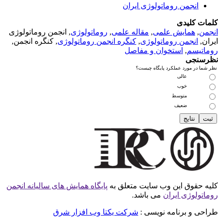
انجمن روماتولوژی ایران
مات کلیدی
جمن
,
همایش علمی
,
مقاله علمی
,
روماتولوژی
, انجمن روماتولوژی
ران,
انجمن روماتولوژی
,
کنگره انجمن روماتولوژی
, کنگره انجمن,
ماتیسم
,
استخوان و مفاصل
رسنجی
 شما در مورد عملکرد پایگاه چیست؟
عالی
خوب
متوسط
ضعیف
یه حقوق این وب سایت متعلق به
پایگاه همایش های سالیانه انجمن
ماتولوژی ایران
می باشد.
احی و برنامه نویسی :
شرکت یکتا وب افزار شرق