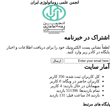
انجمن علمی روماتولوژی ایران
شتراک در خبرنامه
فاً نشاني پست الكترونيك خود را برای دريافت اطلاعات و اخبار
يگاه در كادر زير وارد كنيد.
مار سایت
كل کاربران ثبت شده: 356 کاربر
کاربران حاضر در وبگاه: 0 کاربر
ميهمانان در حال بازديد: 4 کاربر
تمام بازديد‌ها: 511396 بازدید
بازديد 24 ساعت قبل: 131 بازدید
یگاه های مرتبط