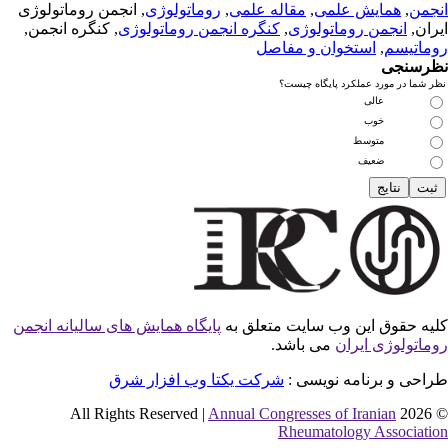
نجمن
,
همایش علمی
,
مقاله علمی
,
روماتولوژی
, انجمن روماتولوژی
یران,
انجمن روماتولوژی
,
کنگره انجمن روماتولوژی
, کنگره انجمن,
وماتیسم
,
استخوان و مفاصل
ظرسنجی
ظر شما در مورد عملکرد پایگاه چیست؟
عالی
خوب
متوسط
ضعیف
لیه حقوق این وب سایت متعلق به
پایگاه همایش های سالیانه انجمن
وماتولوژی ایران
می باشد.
راحی و برنامه نویسی :
شرکت یکتا وب افزار شرق
Annual Congresses of Iranian
© 2026 All Rights Res
Rheumatology Associatio