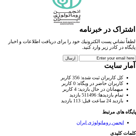
شتراک در خبرنامه
طفاً نشاني پست الكترونيك خود را برای دريافت اطلاعات و اخبار
ايگاه در كادر زير وارد كنيد.
مار سایت
كل کاربران ثبت شده: 356 کاربر
کاربران حاضر در وبگاه: 0 کاربر
ميهمانان در حال بازديد: 4 کاربر
تمام بازديد‌ها: 511496 بازدید
بازديد 24 ساعت قبل: 113 بازدید
ایگاه های مرتبط
انجمن روماتولوژی ایران
لمات کلیدی