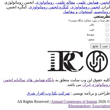
نجمن
,
همایش علمی
,
مقاله علمی
,
روماتولوژی
, انجمن روماتولوژی
یران,
انجمن روماتولوژی
,
کنگره انجمن روماتولوژی
, کنگره انجمن,
وماتیسم
,
استخوان و مفاصل
ظرسنجی
ظر شما در مورد عملکرد پایگاه چیست؟
عالی
خوب
متوسط
ضعیف
لیه حقوق این وب سایت متعلق به
پایگاه همایش های سالیانه انجمن
وماتولوژی ایران
می باشد.
راحی و برنامه نویسی :
شرکت یکتا وب افزار شرق
Annual Congresses of Iranian
© 2026 All Rights Res
Rheumatology Associatio